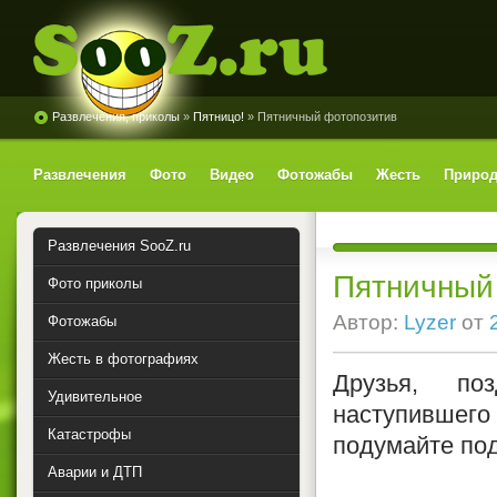
Развлечения, приколы
»
Пятницо!
» Пятничный фотопозитив
SooZ.ru
Развлечения
Фото
Видео
Фотожабы
Жесть
Природ
Развлечения SooZ.ru
Пятничный
Фото приколы
Автор:
Lyzer
от
Фотожабы
Жесть в фотографиях
Друзья, по
Удивительное
наступившег
Катастрофы
подумайте под
Аварии и ДТП