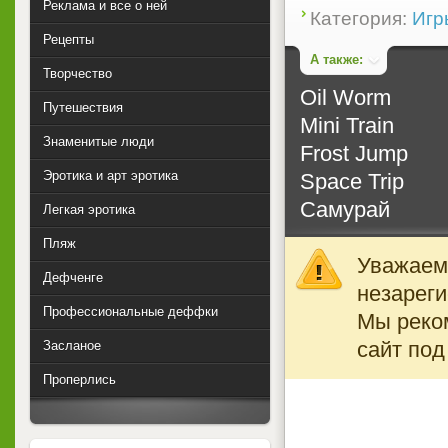
Реклама и все о ней
Категория:
Игр
Рецепты
А также:
Творчество
Oil Worm
Путешествия
Mini Train
Знаменитые люди
Frost Jump
Эротика и арт эротика
Space Trip
Самурай
Легкая эротика
Пляж
Уважаемы
Дефченге
незареги
Профессиональные деффки
Мы реко
сайт под
Засланое
Проперлись