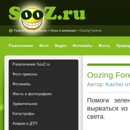
Развлечения, приколы
»
Игры и анимация
» Oozing Forever
SooZ.ru
Развлечения
Фото
Видео
Фотожабы
Жесть
Природ
Развлечения SooZ.ru
Oozing For
Фото приколы
Автор:
Kacher
о
Фотожабы
Жесть в фотографиях
Помоги зелен
Удивительное
вырваться из
Катастрофы
света.
Аварии и ДТП