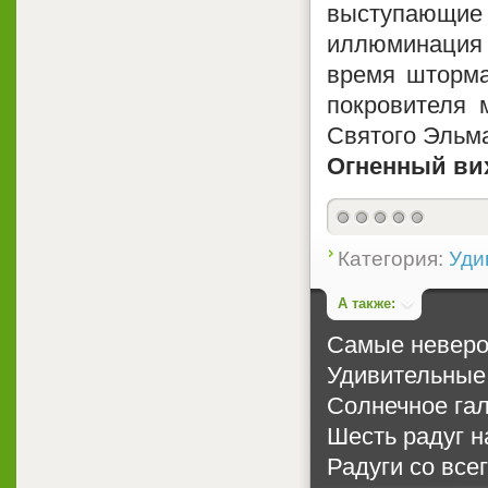
выступающи
иллюминация
время шторма
покровителя 
Святого Эльм
Огненный ви
(голосов: 0)
Категория:
Уди
А также:
Самые неверо
Удивительные 
Солнечное га
Шесть радуг н
Радуги со всег