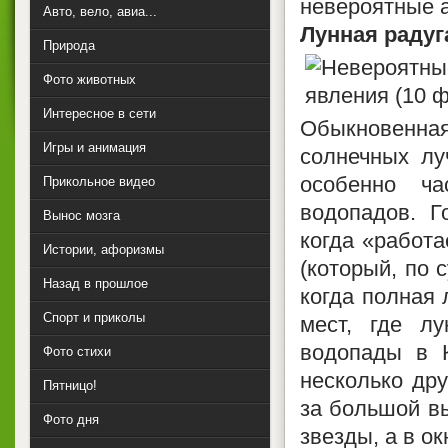
невероятные а
Авто, вело, авиа...
Лунная радуг
Природа
Фото животных
Интересное в сети
Обыкновенная,
Игры и анимация
солнечных лу
особенно ч
Прикольное видео
водопадов. Г
Вынос мозга
когда «работа
Истории, афоризмы
(который, по 
Назад в прошлое
когда полная 
Спорт и приколы
мест, где л
водопады в К
Фото стихи
несколько дру
Пятницо!
за большой в
Фото дня
звезды, а в ок