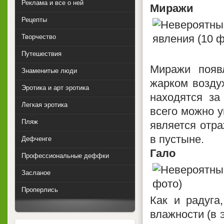
Реклама и все о ней
Миражи
Рецепты
Творчество
Путешествия
Миражи появ
Знаменитые люди
жарком возду
Эротика и арт эротика
находятся за
Легкая эротика
всего можно у
Пляж
является отра
в пустыне.
Дефченге
Гало
Профессиональные деффки
Засланое
Проперлись
Как и радуга
влажности (в 