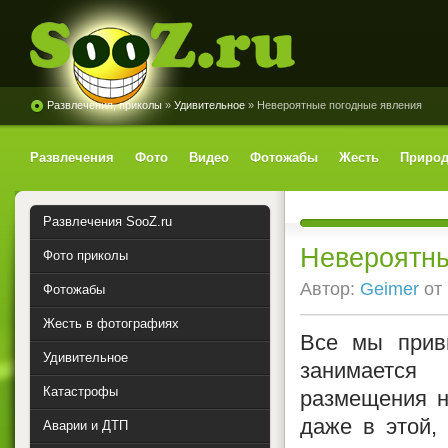
Развлечения, приколы
»
Удивительное
» Невероятные погодные явления
SooZ.ru
Развлечения
Фото
Видео
Фотожабы
Жесть
Природ
Развлечения SooZ.ru
Невероятны
Фото приколы
Автор:
Geimer
от
Фотожабы
Жесть в фотографиях
Все мы привы
Удивительное
занимается
Катастрофы
размещения н
даже в этой, 
Аварии и ДТП