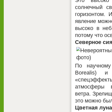
Это высоко
солнечный св
горизонтом. И
явление можно
высоко в неб
потому что ос
Северное си
По научному
Borealis) 
«спецэффекты
атмосферы в
ветра. Зрелищ
это можно был
Цветная луна