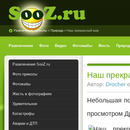
Развлечения, приколы
»
Природа
» Наш прекрасный мир
SooZ.ru
Развлечения
Фото
Видео
Фотожабы
Жесть
Природ
Развлечения SooZ.ru
Наш прекр
Фото приколы
Автор:
Drocher
о
Фотожабы
Жесть в фотографиях
Небольшая по
Удивительное
просмотром Д
Катастрофы
Аварии и ДТП