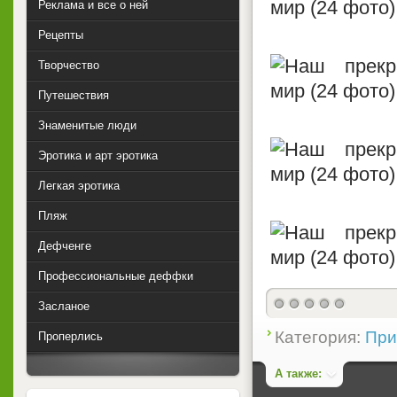
Реклама и все о ней
Рецепты
Творчество
Путешествия
Знаменитые люди
Эротика и арт эротика
Легкая эротика
Пляж
Дефченге
Профессиональные деффки
Засланое
(голосов: 0)
Категория:
При
Проперлись
А также: