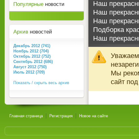
Наш прекрасн
Популярные
новости
Наш прекрасн
Наш прекрасн
Подборка кра
Архив
новостей
Наш прекрасн
Декабрь 2012 (741)
Ноябрь 2012 (704)
Уважаемы
Октябрь 2012 (752)
Сентябрь 2012 (686)
незареги
Август 2012 (750)
Мы реко
Июль 2012 (709)
сайт под
Показать / скрыть весь архив
Главная страница
Регистрация
Новое на сайте